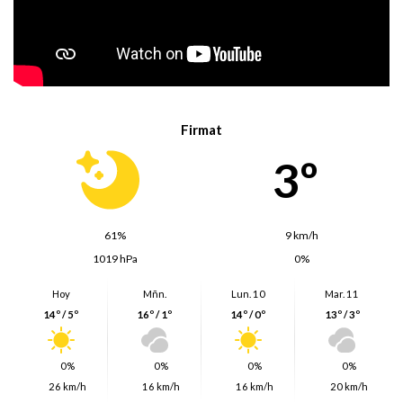
Firmat
3º
61%
9 km/h
1019 hPa
0%
Hoy
Mñn.
Lun. 10
Mar. 11
14º / 5º
16º / 1º
14º / 0º
13º / 3º
0%
0%
0%
0%
26 km/h
16 km/h
16 km/h
20 km/h