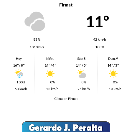
Firmat
11º
83%
42 km/h
1010 hPa
100%
Hoy
Mñn.
Sáb. 8
Dom. 9
16º / 8º
14º / 4º
14º / 5º
14º / 3º
100%
0%
0%
0%
53 km/h
18 km/h
26 km/h
13 km/h
Clima en Firmat