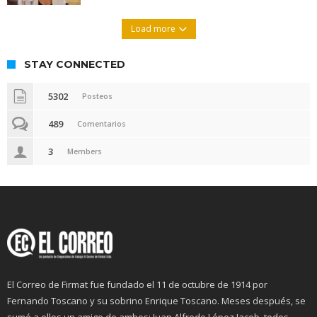
Load more
STAY CONNECTED
5302
Posteos
489
Comentarios
3
Members
El Correo de Firmat fue fundado el 11 de octubre de 1914 por
Fernando Toscano y su sobrino Enrique Toscano. Meses después, se