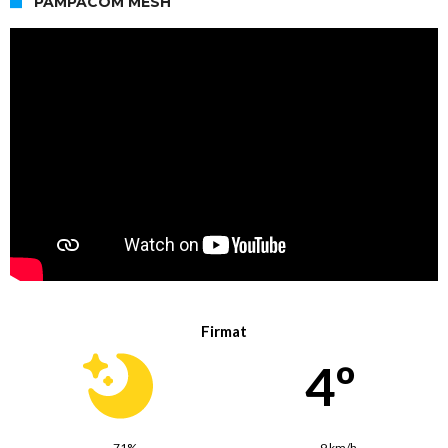
PAMPACOM MESH
Firmat
4º
71%
9 km/h