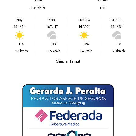
1018 hPa
0%
Hoy
Mñn.
Lun. 10
Mar. 11
14º / 5º
16º / 1º
14º / 0º
13º / 3º
0%
0%
0%
0%
26 km/h
16 km/h
16 km/h
20 km/h
Clima en Firmat