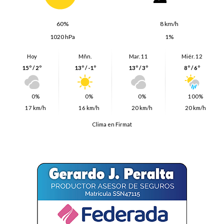
60%
8 km/h
1020 hPa
1%
Hoy
Mñn.
Mar. 11
Miér. 12
15º / 2º
13º / -1º
13º / 3º
8º / 6º
0%
0%
0%
100%
17 km/h
16 km/h
20 km/h
20 km/h
Clima en Firmat