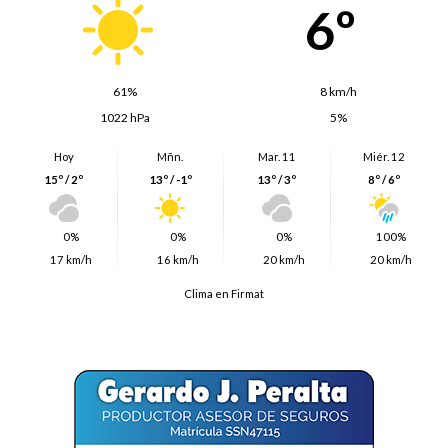
6º
61%
8 km/h
1022 hPa
5%
Hoy
Mñn.
Mar. 11
Miér. 12
15º / 2º
13º / -1º
13º / 3º
8º / 6º
0%
0%
0%
100%
17 km/h
16 km/h
20 km/h
20 km/h
Clima en Firmat