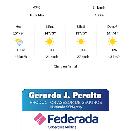
97%
14 km/h
1002 hPa
100%
Hoy
Mñn.
Sáb. 8
Dom. 9
15º / 6º
14º / 3º
13º / 5º
14º / 4º
100%
0%
0%
0%
43 km/h
21 km/h
27 km/h
13 km/h
Clima en Firmat