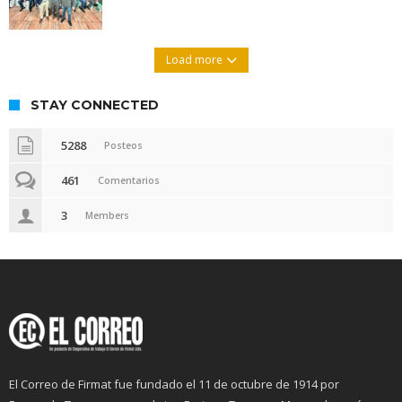
Load more
STAY CONNECTED
5288
Posteos
461
Comentarios
3
Members
El Correo de Firmat fue fundado el 11 de octubre de 1914 por