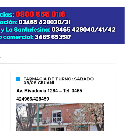
”
FARMACIA DE TURNO: SÁBADO
08/08 GIUIANI
zo posible su nacimiento
Av. Rivadavia 1284 –
Tel. 3465
424966/428459