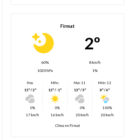
Firmat
2º
60%
8 km/h
1020 hPa
1%
Hoy
Mñn.
Mar. 11
Miér. 12
15º / 2º
13º / -1º
13º / 3º
8º / 6º
0%
0%
0%
100%
17 km/h
16 km/h
20 km/h
20 km/h
Clima en Firmat