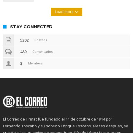
Load more
STAY CONNECTED
5302
Posteos
489
Comentarios
3
Members
El Correo de Firmat fue fundado el 11 de octubre de 1914 por
Fernando Toscano y su sobrino Enrique Toscano. Meses después, se
sumó a ellos un amigo de ambos: Juan Alfredo López Jacob, todos