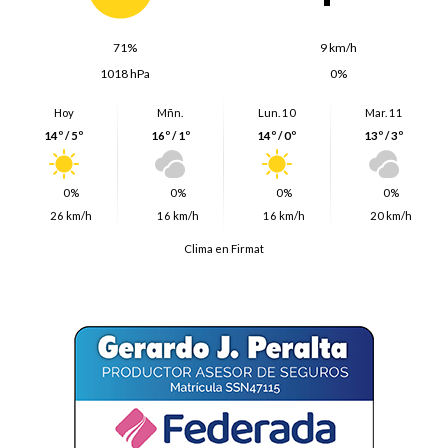
71%
9 km/h
1018 hPa
0%
Hoy
Mñn.
Lun. 10
Mar. 11
14º / 5º
16º / 1º
14º / 0º
13º / 3º
0%
0%
0%
0%
26 km/h
16 km/h
16 km/h
20 km/h
Clima en Firmat