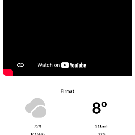
Firmat
8º
75%
31 km/h
1016 hPa
77%