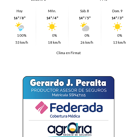
Hoy
Mñn.
Sáb. 8
Dom. 9
16º / 8º
14º / 4º
14º / 5º
14º / 3º
100%
0%
0%
0%
53 km/h
18 km/h
26 km/h
13 km/h
Clima en Firmat