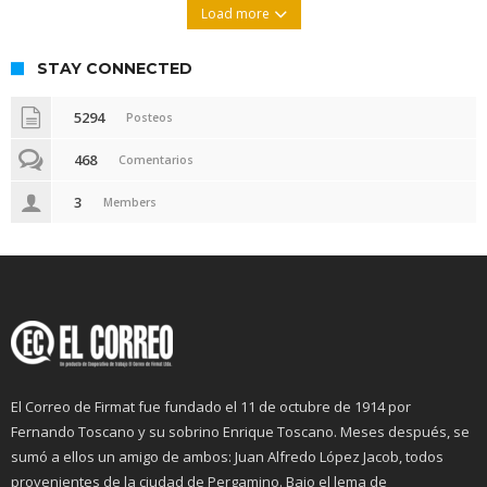
Load more
STAY CONNECTED
5294
Posteos
468
Comentarios
3
Members
El Correo de Firmat fue fundado el 11 de octubre de 1914 por
Fernando Toscano y su sobrino Enrique Toscano. Meses después, se
sumó a ellos un amigo de ambos: Juan Alfredo López Jacob, todos
provenientes de la ciudad de Pergamino. Bajo el lema de