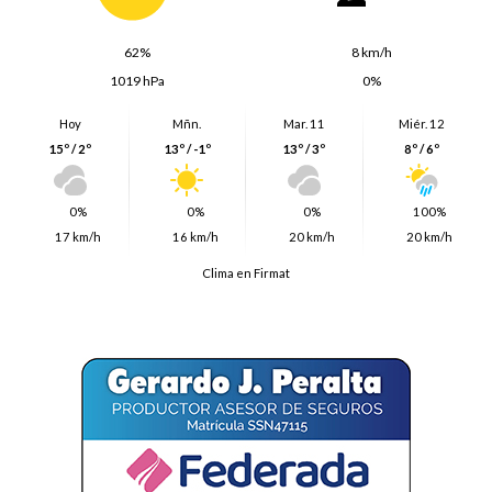
62%
8 km/h
1019 hPa
0%
Hoy
Mñn.
Mar. 11
Miér. 12
15º / 2º
13º / -1º
13º / 3º
8º / 6º
0%
0%
0%
100%
17 km/h
16 km/h
20 km/h
20 km/h
Clima en Firmat