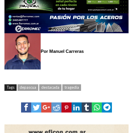
Por Manuel Carreras
Tags
depascua
destacada
tragedia