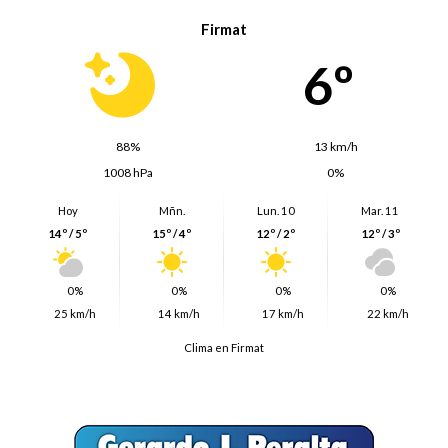
Firmat
6º
88%
13 km/h
1008 hPa
0%
Hoy
Mñn.
Lun. 10
Mar. 11
14º / 5º
15º / 4º
12º / 2º
12º / 3º
0%
0%
0%
0%
25 km/h
14 km/h
17 km/h
22 km/h
Clima en Firmat