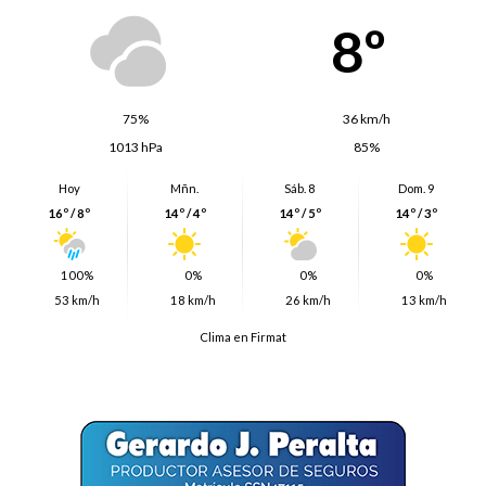
8º
75%
36 km/h
1013 hPa
85%
Hoy
Mñn.
Sáb. 8
Dom. 9
16º / 8º
14º / 4º
14º / 5º
14º / 3º
100%
0%
0%
0%
53 km/h
18 km/h
26 km/h
13 km/h
Clima en Firmat