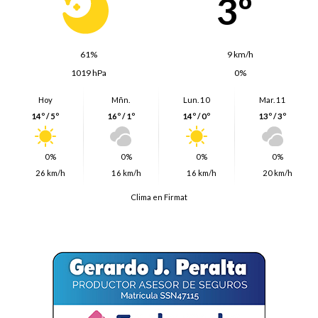
3º
61%
9 km/h
1019 hPa
0%
Hoy
Mñn.
Lun. 10
Mar. 11
14º / 5º
16º / 1º
14º / 0º
13º / 3º
0%
0%
0%
0%
26 km/h
16 km/h
16 km/h
20 km/h
Clima en Firmat