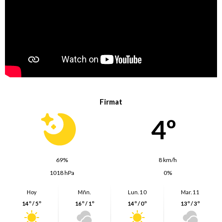
Firmat
4º
69%
8 km/h
1018 hPa
0%
Hoy
Mñn.
Lun. 10
Mar. 11
14º / 5º
16º / 1º
14º / 0º
13º / 3º