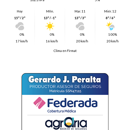
Hoy
Mñn.
Mar. 11
Miér. 12
15º / 2º
13º / -1º
13º / 3º
8º / 6º
0%
0%
0%
100%
17 km/h
16 km/h
20 km/h
20 km/h
Clima en Firmat