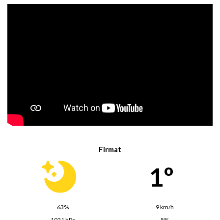
Firmat
1º
63%
9 km/h
1021 hPa
5%