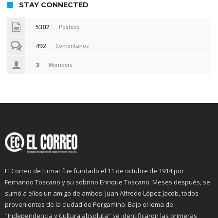
STAY CONNECTED
5302
Posteos
492
Comentarios
3
Members
El Correo de Firmat fue fundado el 11 de octubre de 1914 por
Fernando Toscano y su sobrino Enrique Toscano. Meses después, se
sumó a ellos un amigo de ambos: Juan Alfredo López Jacob, todos
provenientes de la ciudad de Pergamino. Bajo el lema de
"Independencia y Cultura absoluta" se identificaron las primeras