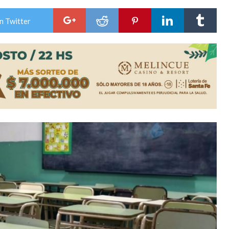
n David fue citada a la Selección Argentina
n Twitter
e Casino Melincué