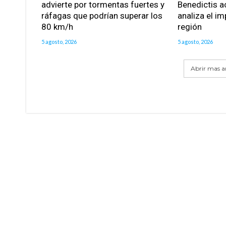
advierte por tormentas fuertes y
Benedictis a
ráfagas que podrían superar los
analiza el im
80 km/h
región
5 agosto, 2026
5 agosto, 2026
Abrir mas ar