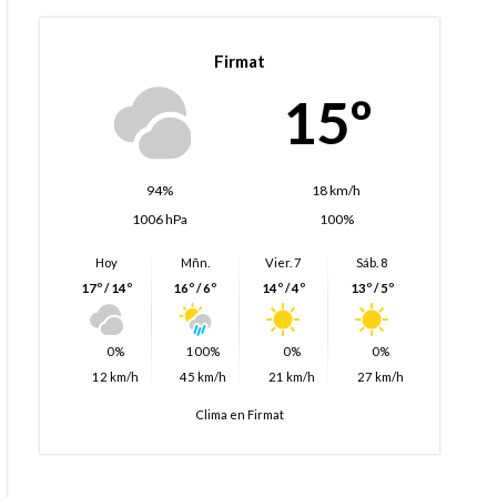
Firmat
15º
94%
18 km/h
1006 hPa
100%
Hoy
Mñn.
Vier. 7
Sáb. 8
17º / 14º
16º / 6º
14º / 4º
13º / 5º
0%
100%
0%
0%
12 km/h
45 km/h
21 km/h
27 km/h
Clima en Firmat