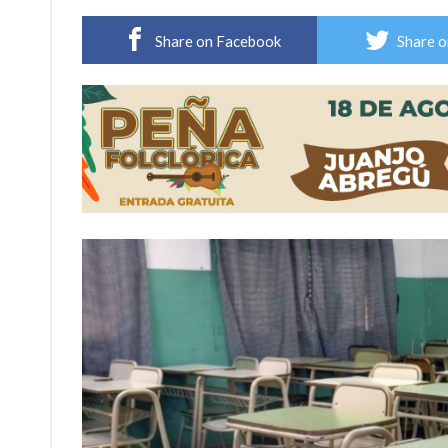
Sueño albiceleste: la arquera firmatense Jazmí
Share on Facebook
Share o
Roxana Carabajal dejó su huella en la peña d