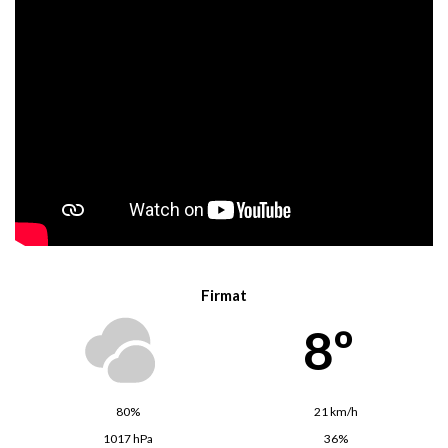
Firmat
8º
80%
21 km/h
1017 hPa
36%