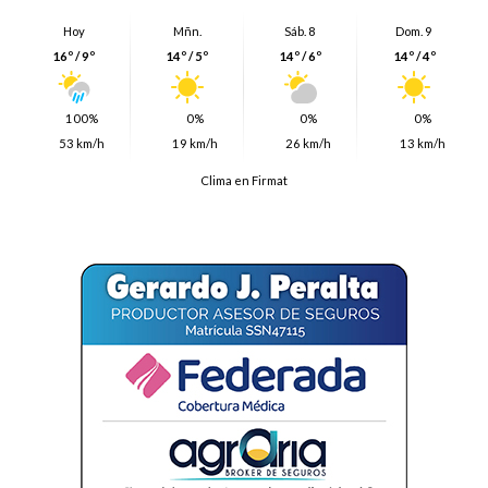
Hoy
Mñn.
Sáb. 8
Dom. 9
16º / 9º
14º / 5º
14º / 6º
14º / 4º
100%
0%
0%
0%
53 km/h
19 km/h
26 km/h
13 km/h
Clima en Firmat