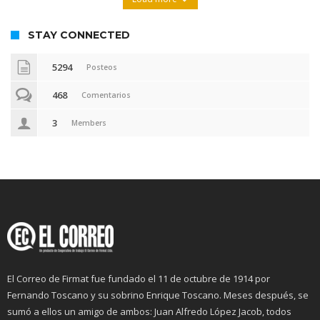
STAY CONNECTED
5294
Posteos
468
Comentarios
3
Members
El Correo de Firmat fue fundado el 11 de octubre de 1914 por
Fernando Toscano y su sobrino Enrique Toscano. Meses después, se
sumó a ellos un amigo de ambos: Juan Alfredo López Jacob, todos