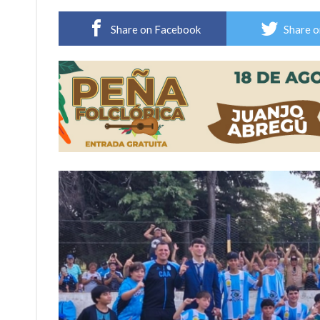
Firmat: “Codo a codo” lanza una campaña de re
Share on Facebook
Share o
Vuelve el básquet: este viernes arranca el C