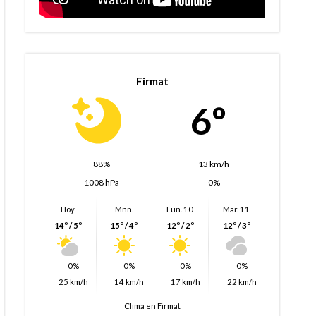
Firmat
6º
88%
13 km/h
1008 hPa
0%
Hoy
Mñn.
Lun. 10
Mar. 11
14º / 5º
15º / 4º
12º / 2º
12º / 3º
0%
0%
0%
0%
25 km/h
14 km/h
17 km/h
22 km/h
Clima en Firmat