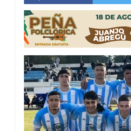
Sueño albiceleste: la arquera firmatense Jazmí
Roxana Carabajal dejó su huella en la peña d