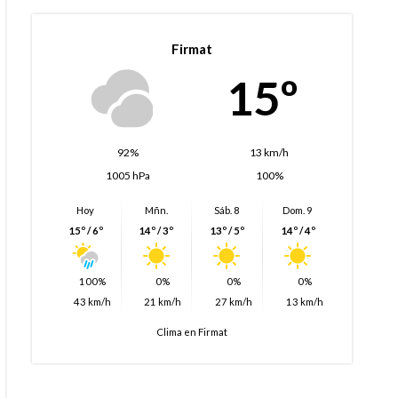
Firmat
15º
92%
13 km/h
1005 hPa
100%
Hoy
Mñn.
Sáb. 8
Dom. 9
15º / 6º
14º / 3º
13º / 5º
14º / 4º
100%
0%
0%
0%
43 km/h
21 km/h
27 km/h
13 km/h
Clima en Firmat