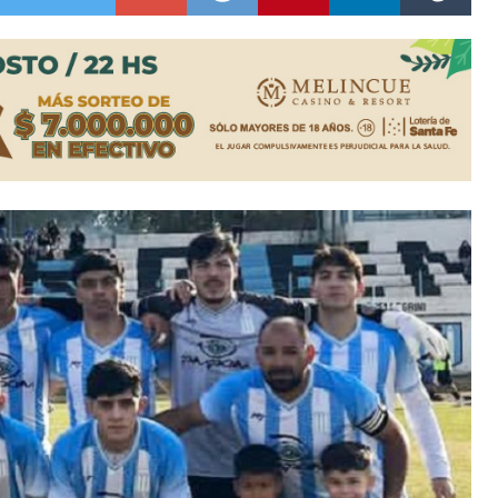
n David fue citada a la Selección Argentina
e Casino Melincué