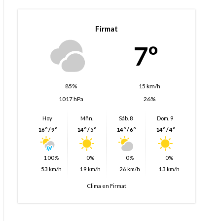
Firmat
7º
85%
15 km/h
1017 hPa
26%
Hoy
Mñn.
Sáb. 8
Dom. 9
16º / 9º
14º / 5º
14º / 6º
14º / 4º
100%
0%
0%
0%
53 km/h
19 km/h
26 km/h
13 km/h
Clima en Firmat