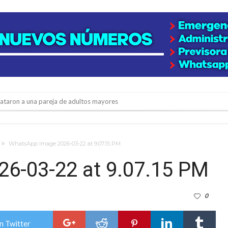
niataron a una pareja de adultos mayores
 EPI y el Hospital Vilela
colección de golosinas para agasajar a los niños en su día
WhatsApp Image 2026-03-22 at 9.07.15 PM
lausura con agenda confirmada y planteles renovados
6-03-22 at 9.07.15 PM
rmentas fuertes y ráfagas que podrían superar los 80 km/h
0
os mitos y analiza el impacto real en la región
n de la Expo Dose
n Twitter