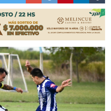
ón juvenil de malambo de Los Quirquinchos
es lluvias intensas