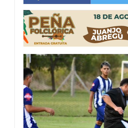
Distinguieron a Ramiro Maldonado, el campe
Villada: evalúan obras preventivas ante posibl