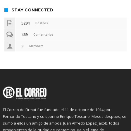
STAY CONNECTED
5294
Posteos
469
Comentarios
3
Members
El Correo de Firmat fue fundado el 11 de octubre de 1914 por
Fernando Toscano y su sobrino Enrique Toscano. Meses después, se
sumó a ellos un amigo de ambos: Juan Alfredo López Jacob, todos
provenientes de la ciudad de Pergamino. Bajo el lema de