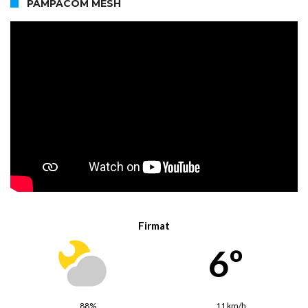
PAMPACOM MESH
Firmat
6º
88%
11 km/h