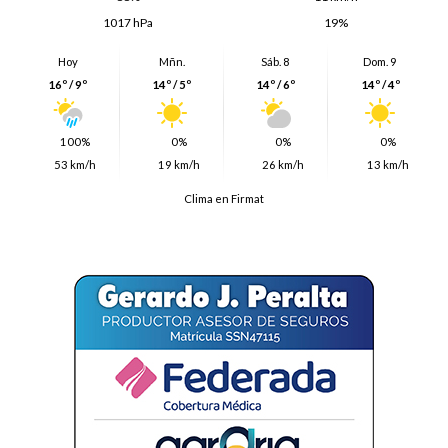
1017 hPa
19%
Hoy
Mñn.
Sáb. 8
Dom. 9
16º / 9º
14º / 5º
14º / 6º
14º / 4º
100%
0%
0%
0%
53 km/h
19 km/h
26 km/h
13 km/h
Clima en Firmat