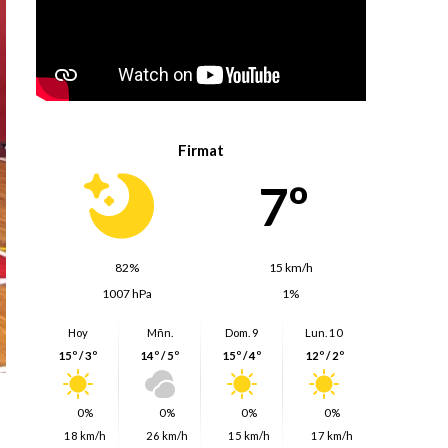
Firmat
7º
82%
15 km/h
1007 hPa
1%
Hoy
Mñn.
Dom. 9
Lun. 10
15º / 3º
14º / 5º
15º / 4º
12º / 2º
0%
0%
0%
0%
18 km/h
26 km/h
15 km/h
17 km/h