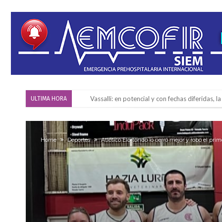
Vassalli: en potencial y con fechas diferidas,
ULTIMA HORA
Firmat: avanza la investigación de dos emple
Villada: el viento provocó el desprendimiento 
Home
Deportes
Atlético Elortondo lo cerró mejor y robó el pr
Violento robo en la zona rural de Firmat: ma
Colecta solidaria de juguetes en Firmat para el
Firmat: “Codo a codo” lanza una campaña de re
Vuelve el básquet: este viernes arranca el C
Güemes y Mariano Vera