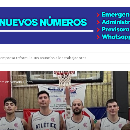
 la empresa reformula sus anuncios a los trabajadores
adas del Juzgado de Faltas por presuntas irregularidades
del techo del galpón del ferrocarril
imero en Venado Tuerto
niataron a una pareja de adultos mayores
 EPI y el Hospital Vilela
colección de golosinas para agasajar a los niños en su día
lausura con agenda confirmada y planteles renovados