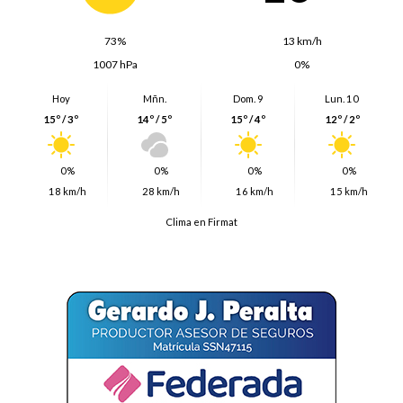
73%
13 km/h
1007 hPa
0%
Hoy
Mñn.
Dom. 9
Lun. 10
15º / 3º
14º / 5º
15º / 4º
12º / 2º
0%
0%
0%
0%
18 km/h
28 km/h
16 km/h
15 km/h
Clima en Firmat