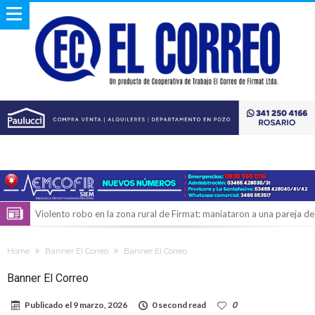
Violento robo en la zona rural de Firmat: maniataron a una pareja de
adultos mayores
Colecta solidaria de juguetes en Firmat para el EPI y el Hospital
Home
Banner El Correo
Banner El Correo
Vilela
Firmat: “Codo a codo” lanza una campaña de recolección de
Banner El Correo
golosinas para agasajar a los niños en su día
Vuelve el básquet: este viernes arranca el Clausura con agenda
Publicado el
9 marzo, 2026
0 second read
0
confirmada y planteles renovados
Güemes y Mariano Vera