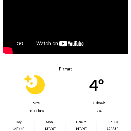
Firmat
4º
92%
10 km/h
1017 hPa
7%
Hoy
Mñn.
Dom. 9
Lun. 10
14º / 4º
13º / 6º
14º / 4º
12º / 3º