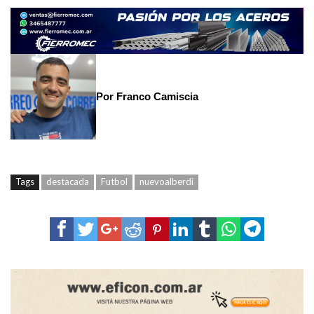
Por Franco Camiscia
Tags
destacada
Futbol
nuevoalberdi