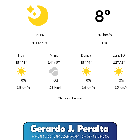
8º
80%
13 km/h
1007 hPa
0%
Hoy
Mñn.
Dom. 9
Lun. 10
15º / 3º
14º / 5º
15º / 4º
12º / 2º
0%
0%
0%
0%
18 km/h
28 km/h
16 km/h
15 km/h
Clima en Firmat