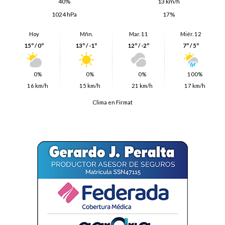
40%
13 km/h
1024 hPa
17%
Hoy
Mñn.
Mar. 11
Miér. 12
15º / 0º
13º / -1º
12º / -2º
7º / 5º
0%
0%
0%
100%
16 km/h
15 km/h
21 km/h
17 km/h
Clima en Firmat