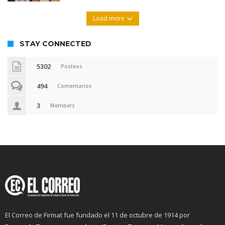
Load more
STAY CONNECTED
5302
Posteos
494
Comentarios
3
Members
El Correo de Firmat fue fundado el 11 de octubre de 1914 por