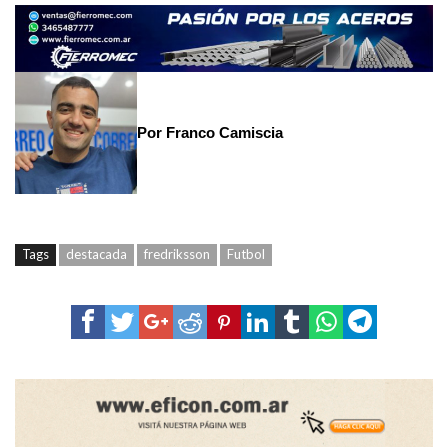
Por Franco Camiscia
Tags
destacada
fredriksson
Futbol