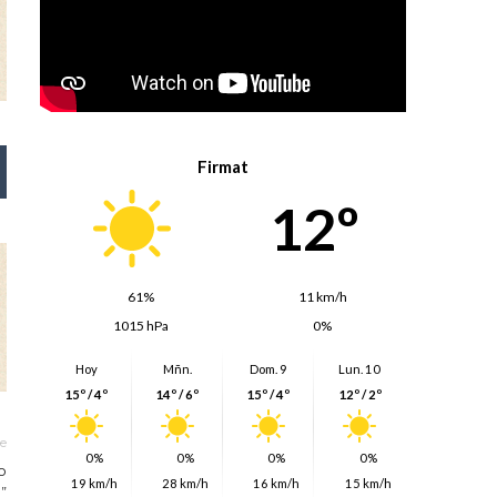
Firmat
12º
61%
11 km/h
1015 hPa
0%
Hoy
Mñn.
Dom. 9
Lun. 10
15º / 4º
14º / 6º
15º / 4º
12º / 2º
le
0%
0%
0%
0%
o
19 km/h
28 km/h
16 km/h
15 km/h
”