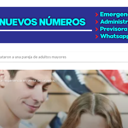
niataron a una pareja de adultos mayores
 EPI y el Hospital Vilela
colección de golosinas para agasajar a los niños en su día
on experiencia en venta de calzados
lausura con agenda confirmada y planteles renovados
rmentas fuertes y ráfagas que podrían superar los 80 km/h
os mitos y analiza el impacto real en la región
n de la Expo Dose