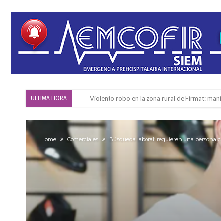
Violento robo en la zona rural de Firmat: ma
ULTIMA HORA
Colecta solidaria de juguetes en Firmat para el
Firmat: “Codo a codo” lanza una campaña de re
Home
Comerciales
Búsqueda laboral: requieren una persona c
Vuelve el básquet: este viernes arranca el C
Güemes y Mariano Vera
Alerta meteorológico: el SMN advierte por to
¿Llega un “Súper Niño”?: De Benedictis aclara l
Cañada del Ucle se prepara para la 5ª edició