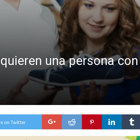
ón juvenil de malambo de Los Quirquinchos
es lluvias intensas
equieren una persona con
e on Twitter