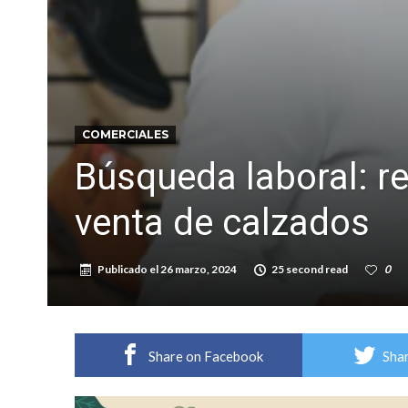
Distinguieron a Ramiro Maldonado, el campe
Villada: evalúan obras preventivas ante posibl
COMERCIALES
Búsqueda laboral: r
venta de calzados
Publicado el
26 marzo, 2024
25 second read
0
Share on Facebook
Shar