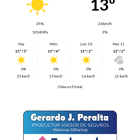
13º
35%
24 km/h
1014 hPa
3%
Hoy
Mñn.
Lun. 10
Mar. 11
15º / 5º
15º / 4º
13º / 2º
13º / 2º
0%
0%
0%
0%
25 km/h
15 km/h
16 km/h
21 km/h
Clima en Firmat