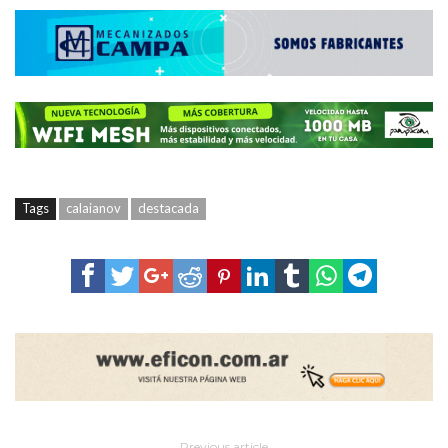
Tags
calaianov
destacada
Previous article