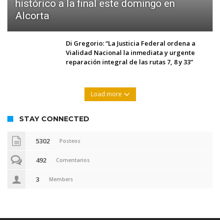
histórico a la final este domingo en
Alcorta
Di Gregorio: “La Justicia Federal ordena a
Vialidad Nacional la inmediata y urgente
reparación integral de las rutas 7, 8 y 33”
Load more
STAY CONNECTED
5302
Posteos
492
Comentarios
3
Members