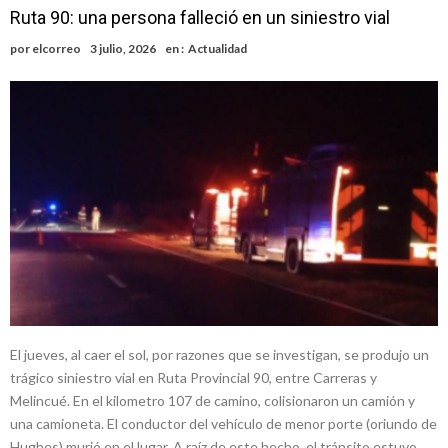
Ruta 90: una persona falleció en un siniestro vial
por
elcorreo
3 julio, 2026
en :
Actualidad
El jueves, al caer el sol, por razones que se investigan, se produjo un
trágico siniestro vial en Ruta Provincial 90, entre Carreras y
Melincué. En el kilometro 107 de camino, colisionaron un camión y
una camioneta. El conductor del vehículo de menor porte (oriundo de
Hughes) murió en el lugar. A raíz de este hecho, el tránsito estuvo