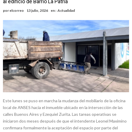
al edificio de Barrio La Patria
nacimiento
Inclusivo
Vassalli: en potencial y con fechas diferidas, la empresa reformula
por
elcorreo
13 julio, 2026
en :
Actualidad
sus anuncios a los trabajadores
Firmat: avanza la investigación de dos empleadas del Juzgado de
Faltas por presuntas irregularidades
Villada: el viento provocó el desprendimiento del techo del galpón
del ferrocarril
Violento robo en la zona rural de Firmat: maniataron a una pareja de
adultos mayores
Colecta solidaria de juguetes en Firmat para el EPI y el Hospital
Vilela
Este lunes se puso en marcha la mudanza del mobiliario de la oficina
local de ANSES hacia el inmueble ubicado en la intersección de las
calles Buenos Aires y Ezequiel Zurita. Las tareas operativas se
iniciaron dos meses después de que el intendente Leonel Maximino
confirmara formalmente la aceptación del espacio por parte del