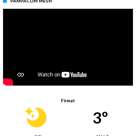
PAMPACOM MESH
Firmat
3º