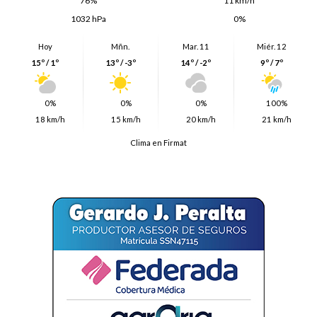
76%
11 km/h
1032 hPa
0%
Hoy
Mñn.
Mar. 11
Miér. 12
15º / 1º
13º / -3º
14º / -2º
9º / 7º
0%
0%
0%
100%
18 km/h
15 km/h
20 km/h
21 km/h
Clima en Firmat