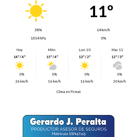
11º
38%
14 km/h
1014 hPa
0%
Hoy
Mñn.
Lun. 10
Mar. 11
14º / 4º
15º / 4º
13º / 2º
12º / 3º
0%
0%
0%
0%
26 km/h
16 km/h
16 km/h
20 km/h
Clima en Firmat