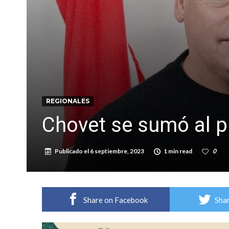
Distinguieron a Ramiro Maldonado, el campe
Villada: evalúan obras preventivas ante posibl
REGIONALES
Chovet se sumó al 
Publicado el
6 septiembre, 2023
1 min read
0
Share on Facebook
Shar