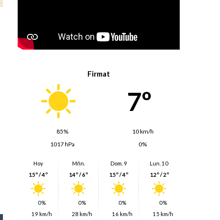
Firmat
7º
85%
10 km/h
1017 hPa
0%
Hoy
Mñn.
Dom. 9
Lun. 10
15º / 4º
14º / 6º
15º / 4º
12º / 2º
0%
0%
0%
0%
19 km/h
28 km/h
16 km/h
15 km/h