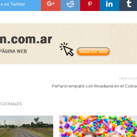
e on Twitter
Next artic
Peñarol empató con Rivadavia en el Colos
EGIONALES