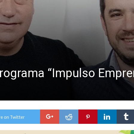
ón juvenil de malambo de Los Quirquinchos
es lluvias intensas
programa “Impulso Empre
e on Twitter