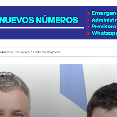
niataron a una pareja de adultos mayores
 EPI y el Hospital Vilela
colección de golosinas para agasajar a los niños en su día
endedor”
lausura con agenda confirmada y planteles renovados
rmentas fuertes y ráfagas que podrían superar los 80 km/h
os mitos y analiza el impacto real en la región
n de la Expo Dose