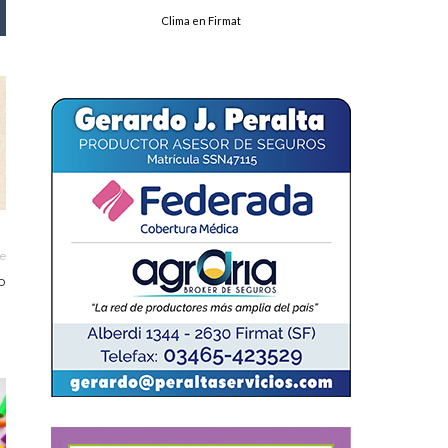
Clima en Firmat
le
o