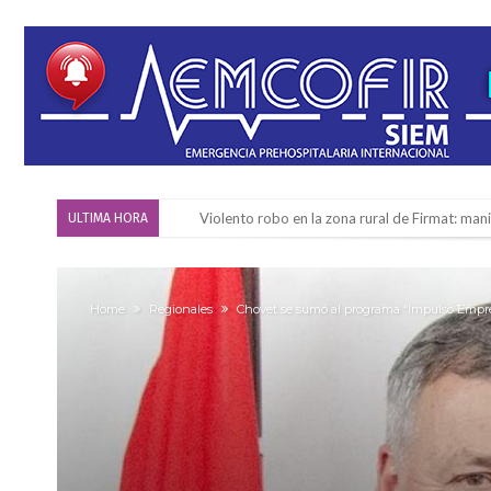
Violento robo en la zona rural de Firmat: ma
ULTIMA HORA
Colecta solidaria de juguetes en Firmat para el
Firmat: “Codo a codo” lanza una campaña de re
Home
Regionales
Chovet se sumó al programa “Impulso Empr
Vuelve el básquet: este viernes arranca el C
Güemes y Mariano Vera
Alerta meteorológico: el SMN advierte por to
¿Llega un “Súper Niño”?: De Benedictis aclara l
Cañada del Ucle se prepara para la 5ª edició