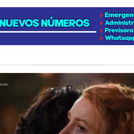
niataron a una pareja de adultos mayores
 EPI y el Hospital Vilela
colección de golosinas para agasajar a los niños en su día
rculo”
lausura con agenda confirmada y planteles renovados
rmentas fuertes y ráfagas que podrían superar los 80 km/h
os mitos y analiza el impacto real en la región
n de la Expo Dose