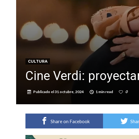
Distinguieron a Ramiro Maldonado, el campe
Villada: evalúan obras preventivas ante posibl
CULTURA
Cine Verdi: proyectar
Publicado el
31 octubre, 2024
1 min read
0
Share on Facebook
Shar