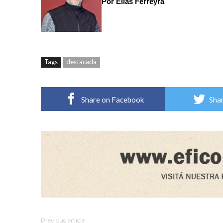
Por Elías Ferreyra
Tags
destacada
Share on Facebook
Shar
Previous article