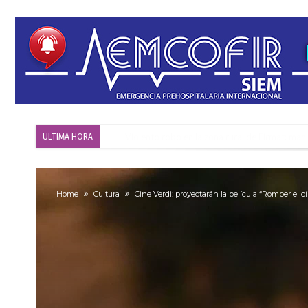
Violento robo en la zona rural de Firmat: ma
ULTIMA HORA
Colecta solidaria de juguetes en Firmat para el
Firmat: “Codo a codo” lanza una campaña de re
Home
Cultura
Cine Verdi: proyectarán la película “Romper el cí
Vuelve el básquet: este viernes arranca el C
Güemes y Mariano Vera
Alerta meteorológico: el SMN advierte por to
¿Llega un “Súper Niño”?: De Benedictis aclara l
Cañada del Ucle se prepara para la 5ª edició