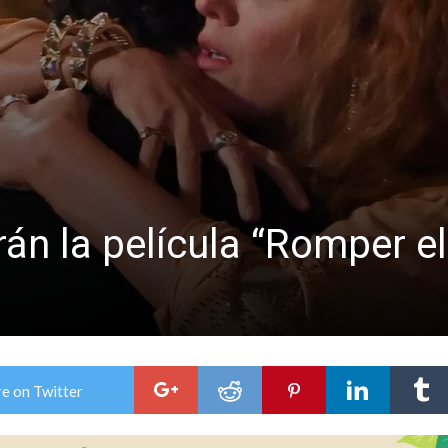
ón juvenil de malambo de Los Quirquinchos
es lluvias intensas
án la película “Romper el
e on Twitter