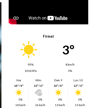
Firmat
3º
95%
8 km/h
1016 hPa
3%
Hoy
Mñn.
Dom. 9
Lun. 10
14º / 4º
13º / 6º
14º / 4º
12º / 3º
0%
0%
0%
0%
18 km/h
26 km/h
13 km/h
15 km/h