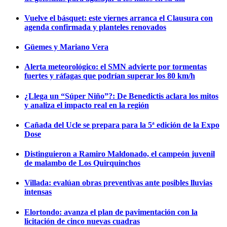
Vuelve el básquet: este viernes arranca el Clausura con
agenda confirmada y planteles renovados
Güemes y Mariano Vera
Alerta meteorológico: el SMN advierte por tormentas
fuertes y ráfagas que podrían superar los 80 km/h
¿Llega un “Súper Niño”?: De Benedictis aclara los mitos
y analiza el impacto real en la región
Cañada del Ucle se prepara para la 5ª edición de la Expo
Dose
Distinguieron a Ramiro Maldonado, el campeón juvenil
de malambo de Los Quirquinchos
Villada: evalúan obras preventivas ante posibles lluvias
intensas
Elortondo: avanza el plan de pavimentación con la
licitación de cinco nuevas cuadras