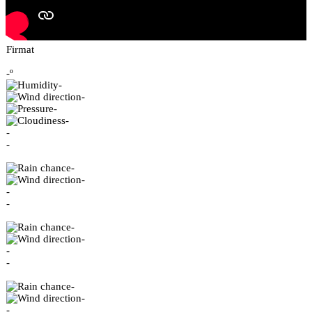
Firmat
-º
-
-
-
-
-
-
-
-
-
-
-
-
-
-
-
-
-