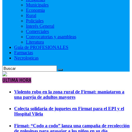
Municipales
Economia
Rural
Policiales
Interés General
Comerciales
Convocatorias y asambleas
Literatura
Guía de PROFESIONALES
Farmacias
Necrologicas
ULTIMA HORA
Violento robo en la zona rural de Firmat: maniataron a
una pareja de adultos mayores
Colecta solidaria de juguetes en Firmat para el EPI y el
Hospital Vilela
Firmat: “Codo a codo” lanza una campaña de recolección
de golosinas para agasajar a los niños en su día