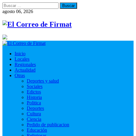
Buscar:
agosto 06, 2026
Inicio
Locales
Regionales
Actualidad
Otras
Deportes y salud
Sociales
Edictos
Historia
Politica
Deportes
Cultura
Ciencia
Pedido de publicacion
Educación
Religiosas