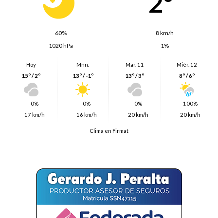
2º
60%
8 km/h
1020 hPa
1%
Hoy
Mñn.
Mar. 11
Miér. 12
15º / 2º
13º / -1º
13º / 3º
8º / 6º
0%
0%
0%
100%
17 km/h
16 km/h
20 km/h
20 km/h
Clima en Firmat