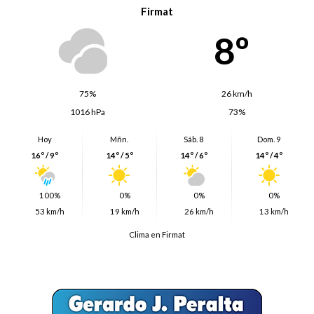
Firmat
8º
75%
26 km/h
1016 hPa
73%
Hoy
Mñn.
Sáb. 8
Dom. 9
16º / 9º
14º / 5º
14º / 6º
14º / 4º
100%
0%
0%
0%
53 km/h
19 km/h
26 km/h
13 km/h
Clima en Firmat