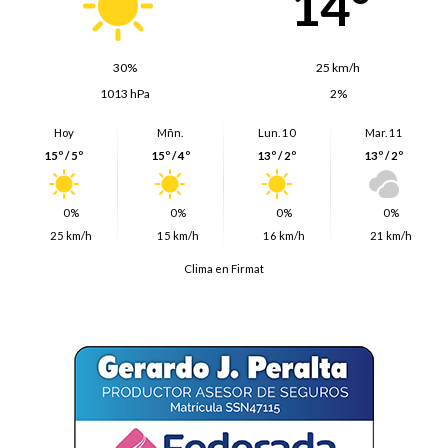
14º
30%
25 km/h
1013 hPa
2%
Hoy
Mñn.
Lun. 10
Mar. 11
15º / 5º
15º / 4º
13º / 2º
13º / 2º
0%
0%
0%
0%
25 km/h
15 km/h
16 km/h
21 km/h
Clima en Firmat