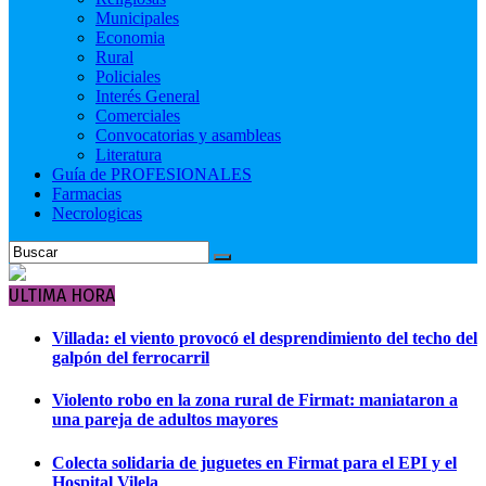
Municipales
Economia
Rural
Policiales
Interés General
Comerciales
Convocatorias y asambleas
Literatura
Guía de PROFESIONALES
Farmacias
Necrologicas
ULTIMA HORA
Villada: el viento provocó el desprendimiento del techo del
galpón del ferrocarril
Violento robo en la zona rural de Firmat: maniataron a
una pareja de adultos mayores
Colecta solidaria de juguetes en Firmat para el EPI y el
Hospital Vilela