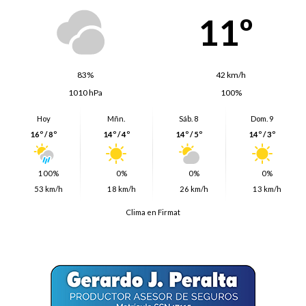
11º
83%
42 km/h
1010 hPa
100%
Hoy
Mñn.
Sáb. 8
Dom. 9
16º / 8º
14º / 4º
14º / 5º
14º / 3º
100%
0%
0%
0%
53 km/h
18 km/h
26 km/h
13 km/h
Clima en Firmat