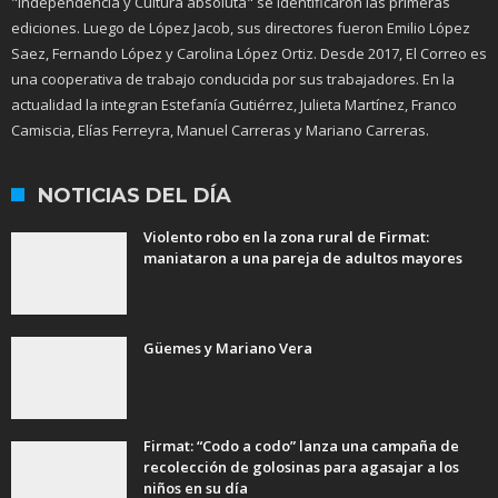
"Independencia y Cultura absoluta" se identificaron las primeras
ediciones. Luego de López Jacob, sus directores fueron Emilio López
Saez, Fernando López y Carolina López Ortiz. Desde 2017, El Correo es
una cooperativa de trabajo conducida por sus trabajadores. En la
actualidad la integran Estefanía Gutiérrez, Julieta Martínez, Franco
Camiscia, Elías Ferreyra, Manuel Carreras y Mariano Carreras.
NOTICIAS DEL DÍA
Violento robo en la zona rural de Firmat:
maniataron a una pareja de adultos mayores
Güemes y Mariano Vera
Firmat: “Codo a codo” lanza una campaña de
recolección de golosinas para agasajar a los
niños en su día