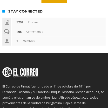
STAY CONNECTED
5293
Posteos
468
Comentarios
3
Members
El Correo de Firmat fue fundado el 11 de octubre de 1914 por
Fernando Toscano y su sobrino Enrique Toscano. Meses después, se
sumó a ellos un amigo de ambos: Juan Alfredo López Jacob, todos
provenientes de la ciudad de Pergamino. Bajo el lema de