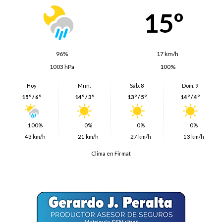
15º
96%
17 km/h
1003 hPa
100%
Hoy
Mñn.
Sáb. 8
Dom. 9
15º / 6º
14º / 3º
13º / 5º
14º / 4º
100%
0%
0%
0%
43 km/h
21 km/h
27 km/h
13 km/h
Clima en Firmat