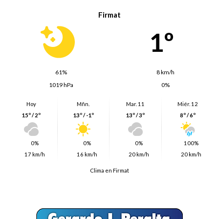
Firmat
1º
61%
8 km/h
1019 hPa
0%
Hoy
Mñn.
Mar. 11
Miér. 12
15º / 2º
13º / -1º
13º / 3º
8º / 6º
0%
0%
0%
100%
17 km/h
16 km/h
20 km/h
20 km/h
Clima en Firmat