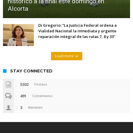
histórico a la final este domingo en
Alcorta
Di Gregorio: “La Justicia Federal ordena a
Vialidad Nacional la inmediata y urgente
reparación integral de las rutas 7, 8 y 33”
Load more
STAY CONNECTED
5302
Posteos
491
Comentarios
3
Members