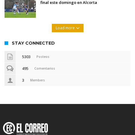
final este domingo en Alcorta
Load more
STAY CONNECTED
5303
Posteos
495
Comentarios
3
Members