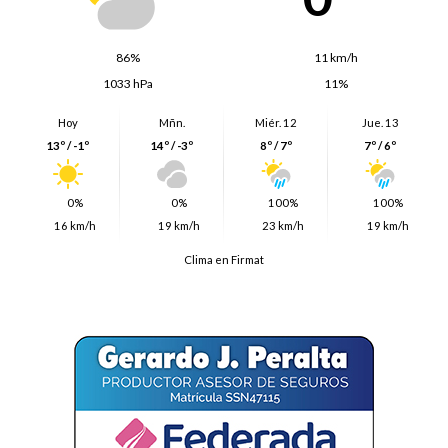
86%
11 km/h
1033 hPa
11%
Hoy
Mñn.
Miér. 12
Jue. 13
13º / -1º
14º / -3º
8º / 7º
7º / 6º
0%
0%
100%
100%
16 km/h
19 km/h
23 km/h
19 km/h
Clima en Firmat