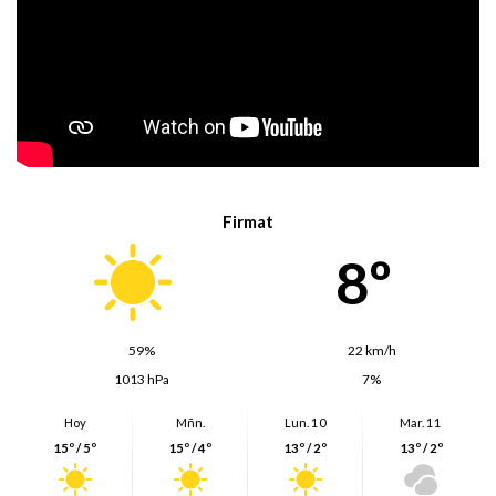
Firmat
8º
59%
22 km/h
1013 hPa
7%
Hoy
Mñn.
Lun. 10
Mar. 11
15º / 5º
15º / 4º
13º / 2º
13º / 2º