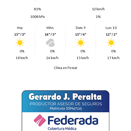
81%
12 km/h
1008 hPa
1%
Hoy
Mñn.
Dom. 9
Lun. 10
15º / 3º
14º / 5º
15º / 4º
12º / 2º
0%
0%
0%
0%
18 km/h
26 km/h
15 km/h
17 km/h
Clima en Firmat