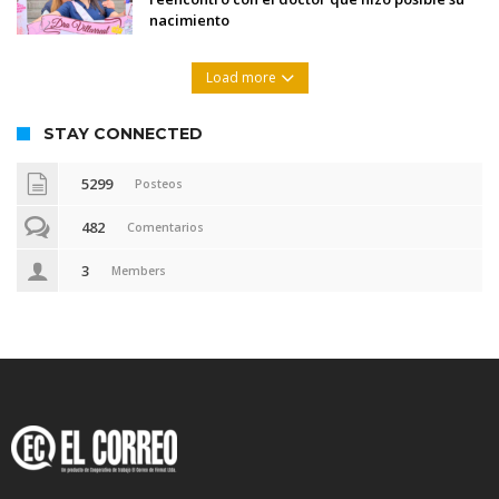
nacimiento
Load more
STAY CONNECTED
5299
Posteos
482
Comentarios
3
Members