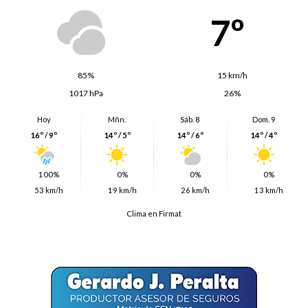
7º
85%
15 km/h
1017 hPa
26%
Hoy
Mñn.
Sáb. 8
Dom. 9
16º / 9º
14º / 5º
14º / 6º
14º / 4º
100%
0%
0%
0%
53 km/h
19 km/h
26 km/h
13 km/h
Clima en Firmat