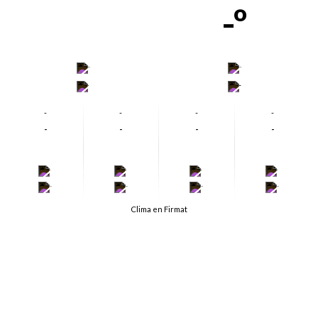
-º
-
-
-
-
-
-
-
-
-
-
-
-
-
-
-
-
-
-
-
-
Clima en Firmat