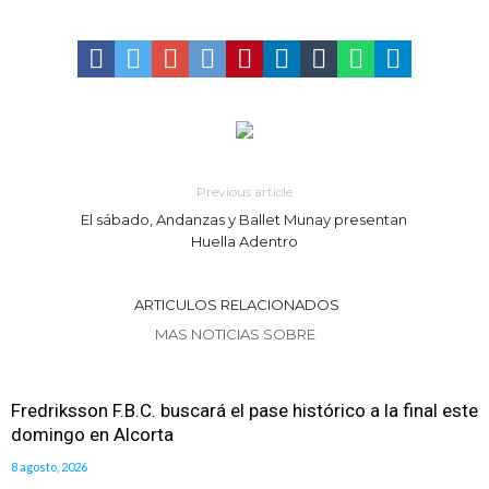
del ferrocarril
Violento robo en la zona rural de Firmat: maniataron a una pareja de
adultos mayores
Colecta solidaria de juguetes en Firmat para el EPI y el Hospital
Vilela
Previous article
El sábado, Andanzas y Ballet Munay presentan
Huella Adentro
ARTICULOS RELACIONADOS
MAS NOTICIAS SOBRE
Fredriksson F.B.C. buscará el pase histórico a la final este
domingo en Alcorta
8 agosto, 2026