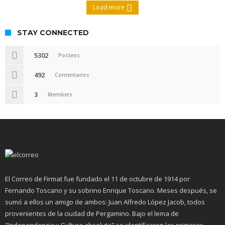
Load more
STAY CONNECTED
5302
Posteos
492
Comentarios
3
Members
El Correo de Firmat fue fundado el 11 de octubre de 1914 por
Fernando Toscano y su sobrino Enrique Toscano. Meses después, se
sumó a ellos un amigo de ambos: Juan Alfredo López Jacob, todos
provenientes de la ciudad de Pergamino. Bajo el lema de