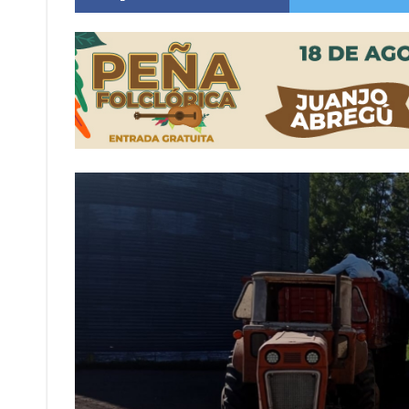
Villada: evalúan obras preventivas ante posibl
Elortondo: avanza el plan de pavimentación co