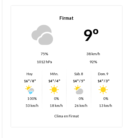
Firmat
9º
75%
38 km/h
1012 hPa
92%
Hoy
Mñn.
Sáb. 8
Dom. 9
16º / 8º
14º / 4º
14º / 5º
14º / 3º
100%
0%
0%
0%
53 km/h
18 km/h
26 km/h
13 km/h
Clima en Firmat