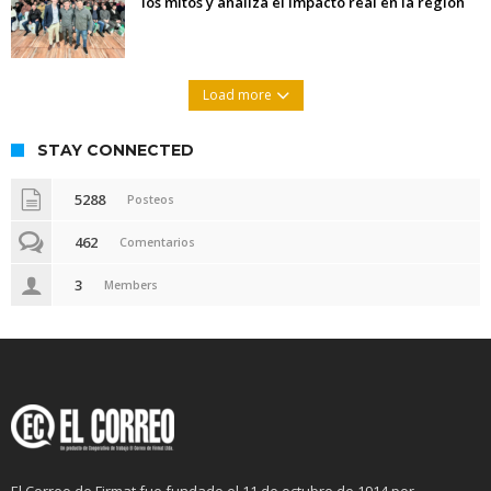
los mitos y analiza el impacto real en la región
Load more
STAY CONNECTED
5288
Posteos
462
Comentarios
3
Members