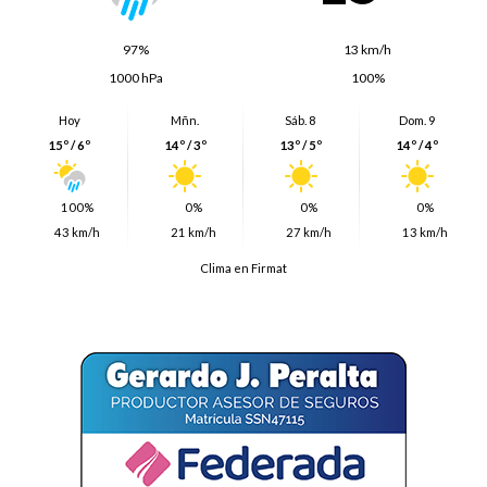
97%
13 km/h
1000 hPa
100%
Hoy
Mñn.
Sáb. 8
Dom. 9
15º / 6º
14º / 3º
13º / 5º
14º / 4º
100%
0%
0%
0%
43 km/h
21 km/h
27 km/h
13 km/h
Clima en Firmat