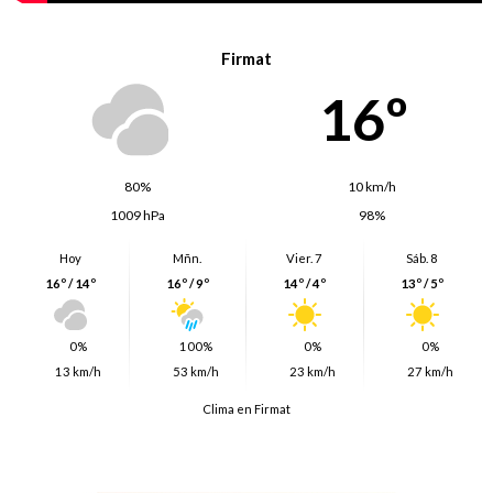
Firmat
16º
80%
10 km/h
1009 hPa
98%
Hoy
Mñn.
Vier. 7
Sáb. 8
16º / 14º
16º / 9º
14º / 4º
13º / 5º
0%
100%
0%
0%
13 km/h
53 km/h
23 km/h
27 km/h
Clima en Firmat