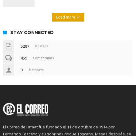
Load more
STAY CONNECTED
5287
Posteos
459
Comentarios
3
Members
El Correo de Firmat fue fundado el 11 de octubre de 1914 por
Fernando Toscano y su sobrino Enrique Toscano. Meses después, se